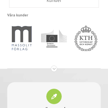
Kunder
Våra kunder
LÄS MER
Fråga oss vad du vill om våra tjänsters kvalité