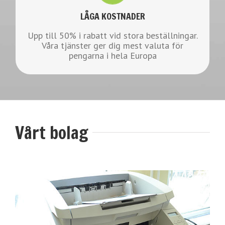
Så kan vi skicka dig ett skräddarsytt erbjudande.
LÅGA KOSTNADER
Upp till 50% i rabatt vid stora beställningar.
KONTAKTA OSS
Våra tjänster ger dig mest valuta för
pengarna i hela Europa
Vårt bolag