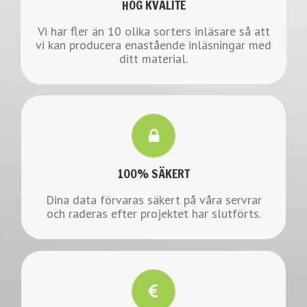
HÖG KVALITÉ
Vi har fler än 10 olika sorters inläsare så att
KONTAKTA OSS
vi kan producera enastående inläsningar med
ditt material.
FRÅGA OSS OM SÄKERHET
Om du har några frågor om säkerhet så kontaktar du
oss för mer info.
100% SÄKERT
Dina data förvaras säkert på våra servrar
KONTAKTA OSS
och raderas efter projektet har slutförts.
BERÄTTA FÖR OSS OM DITT PROJEKT