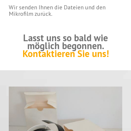
Wir senden Ihnen die Dateien und den
Mikrofilm zurück.
Lasst uns so bald wie
möglich begonnen.
Kontaktieren Sie uns!