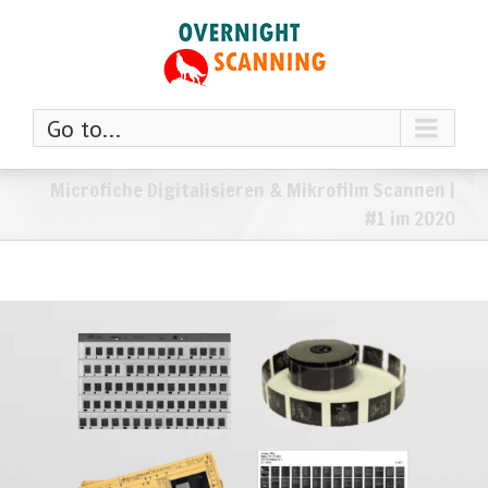
Go to...
Microfiche Digitalisieren & Mikrofilm Scannen |
#1 im 2020