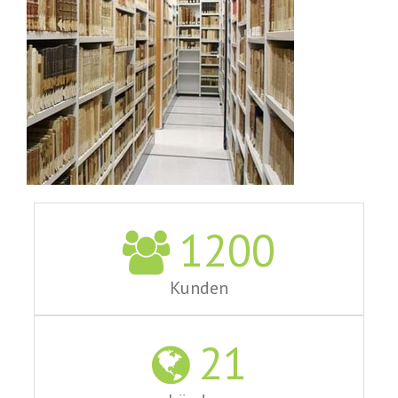
1200
Kunden
21