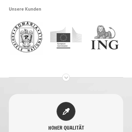
Unsere Kunden
ÜBERZEUGEN SIE SICH SELBST!
Kontaktieren Sie uns, um Ihr Angebot für 16mm und
35mm Mikrofilm Scannen zu erhalten.
HOHER QUALITÄT