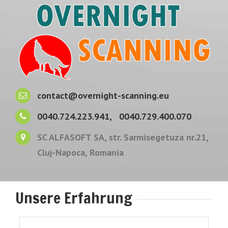
contact@overnight-scanning.eu
0040.724.223.941,
0040.729.400.070
SC ALFASOFT SA, str. Sarmisegetuza nr.21,
Cluj-Napoca, Romania
Unsere Erfahrung