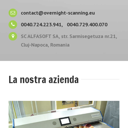
contact@overnight-scanning.eu
0040.724.223.941,
0040.729.400.070
SC ALFASOFT SA, str. Sarmisegetuza nr.21,
Cluj-Napoca, Romania
La nostra azienda